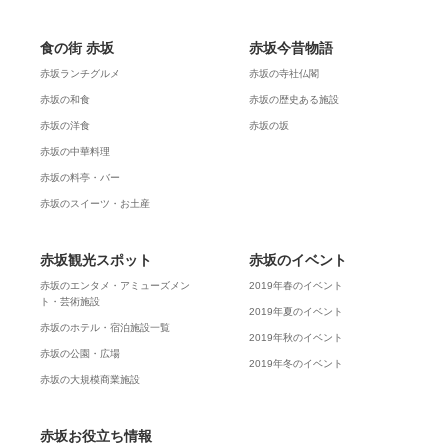
食の街 赤坂
赤坂今昔物語
赤坂ランチグルメ
赤坂の寺社仏閣
赤坂の和食
赤坂の歴史ある施設
赤坂の洋食
赤坂の坂
赤坂の中華料理
赤坂の料亭・バー
赤坂のスイーツ・お土産
赤坂観光スポット
赤坂のイベント
赤坂のエンタメ・アミューズメン
2019年春のイベント
ト・芸術施設
2019年夏のイベント
赤坂のホテル・宿泊施設一覧
2019年秋のイベント
赤坂の公園・広場
2019年冬のイベント
赤坂の大規模商業施設
赤坂お役立ち情報