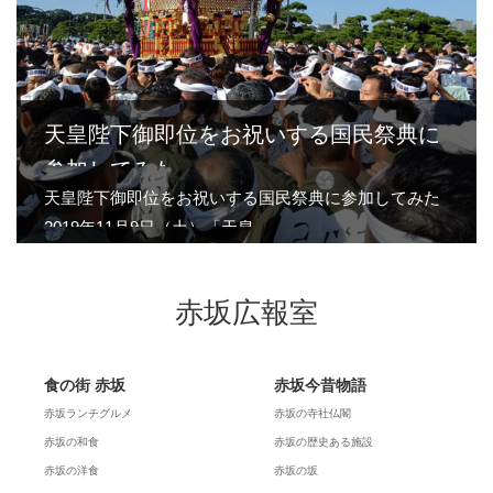
天皇陛下御即位をお祝いする国民祭典に
参加してみた
天皇陛下御即位をお祝いする国民祭典に参加してみた
2019年11月9日（土）「天皇…
赤坂広報室
食の街 赤坂
赤坂今昔物語
赤坂ランチグルメ
赤坂の寺社仏閣
赤坂の和食
赤坂の歴史ある施設
赤坂の洋食
赤坂の坂