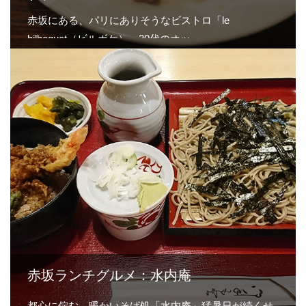
ケ）
赤坂にある、パリにありそうなビストロ「le
bilboquet（ビルボケ）」30代のオッ…
赤坂ランチグルメ：水内庵
都心に佇む、暖かいそば処「水内庵」猛暑日が続くせ