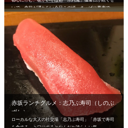
いで、食欲が湧かない今日この頃、さっぱり蕎麦で
も…
赤坂ランチグルメ：志乃ぶ寿司（しのぶ
ずし）
ローカルな大人の社交場「志乃ぶ寿司」「赤坂で寿司
を食する」と口にするとなんだか誇らしい気…